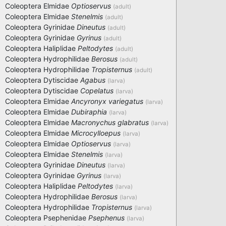
Coleoptera
Elmidae
Optioservus
(adult)
Coleoptera
Elmidae
Stenelmis
(adult)
Coleoptera
Gyrinidae
Dineutus
(adult)
Coleoptera
Gyrinidae
Gyrinus
(adult)
Coleoptera
Haliplidae
Peltodytes
(adult)
Coleoptera
Hydrophilidae
Berosus
(adult)
Coleoptera
Hydrophilidae
Tropisternus
(adult)
Coleoptera
Dytiscidae
Agabus
(larva)
Coleoptera
Dytiscidae
Copelatus
(larva)
Coleoptera
Elmidae
Ancyronyx variegatus
(larva)
Coleoptera
Elmidae
Dubiraphia
(larva)
Coleoptera
Elmidae
Macronychus glabratus
(larva)
Coleoptera
Elmidae
Microcylloepus
(larva)
Coleoptera
Elmidae
Optioservus
(larva)
Coleoptera
Elmidae
Stenelmis
(larva)
Coleoptera
Gyrinidae
Dineutus
(larva)
Coleoptera
Gyrinidae
Gyrinus
(larva)
Coleoptera
Haliplidae
Peltodytes
(larva)
Coleoptera
Hydrophilidae
Berosus
(larva)
Coleoptera
Hydrophilidae
Tropisternus
(larva)
Coleoptera
Psephenidae
Psephenus
(larva)