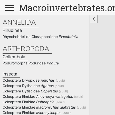
Macroinvertebrates.o
ANNELIDA
Hirudinea
Rhynchobdellida
Glossiphoniidae
Placobdella
ARTHROPODA
Collembola
Poduromorpha
Poduridae
Podura
Insecta
Coleoptera
Dryopidae
Helichus
(adult)
Coleoptera
Dytiscidae
Agabus
(adult)
Coleoptera
Dytiscidae
Copelatus
(adult)
Coleoptera
Elmidae
Ancyronyx variegatus
(adult)
Coleoptera
Elmidae
Dubiraphia
(adult)
Coleoptera
Elmidae
Macronychus glabratus
(adult)
Coleoptera
Elmidae
Microcylloepus
(adult)